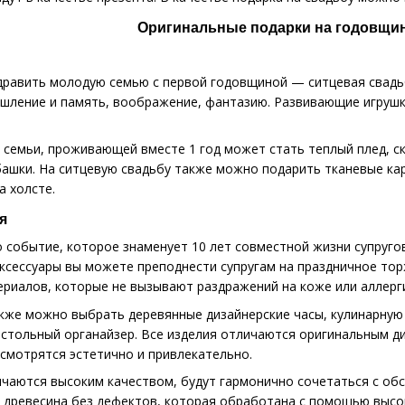
Оригинальные подарки на годовщи
дравить молодую семью с первой годовщиной — ситцевая свадь
ление и память, воображение, фантазию. Развивающие игрушки
семьи, проживающей вместе 1 год может стать теплый плед, ск
башки. На ситцевую свадьбу также можно подарить тканевые ка
а холсте.
я
 событие, которое знаменует 10 лет совместной жизни супругов.
аксессуары вы можете преподнести супругам на праздничное тор
ериалов, которые не вызывают раздражений на коже или аллерги
кже можно выбрать деревянные дизайнерские часы, кулинарную к
настольный органайзер. Все изделия отличаются оригинальным ди
 смотрятся эстетично и привлекательно.
чаются высоким качеством, будут гармонично сочетаться с об
 древесина без дефектов, которая обработана с помощью высок