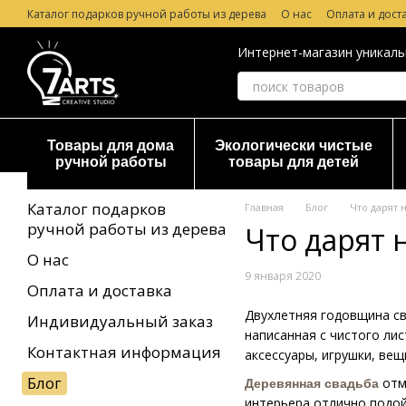
Перейти к основному контенту
Каталог подарков ручной работы из дерева
О нас
Оплата и дост
Лазерная гравировка по дереву
Гарантия и Возврат
Отзывы о
Интернет-магазин уникаль
Товары для дома
Экологически чистые
ручной работы
товары для детей
Каталог подарков
Главная
Блог
Что дарят 
ручной работы из дерева
Что дарят 
О нас
9 января 2020
Оплата и доставка
Двухлетняя годовщина св
Индивидуальный заказ
написанная с чистого ли
Контактная информация
аксессуары, игрушки, вещ
Блог
отм
Деревянная свадьба
интерьера отлично подой