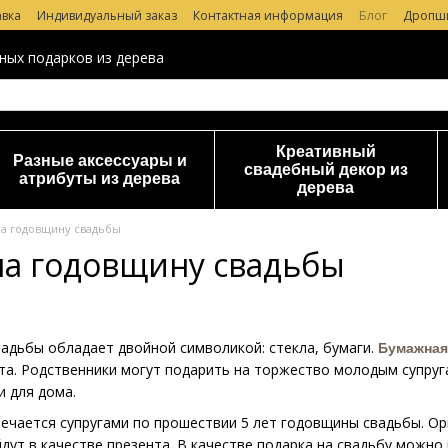
авка
Индивидуальный заказ
Контактная информация
Блог
Дропш
 магазине
ных подарков из дерева
Креативный
Разные аксессуары и
свадебный декор из
атрибуты из дерева
дерева
на годовщину свадьбы
на годовщину свадьбы
адьбы обладает двойной символикой: стекла, бумаги.
Бумажная
ста. Родственники могут подарить на торжество молодым супруг
и для дома.
ечается супругами по прошествии 5 лет годовщины свадьбы. Ор
дут в качестве презента. В качестве подарка на свадьбу можно