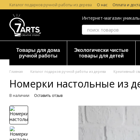
Перейти к основному контенту
Каталог подарков ручной работы из дерева
О нас
Оплата и дост
Лазерная гравировка по дереву
Гарантия и Возврат
Отзывы о
Интернет-магазин уникаль
Товары для дома
Экологически чистые
ручной работы
товары для детей
Главная
Каталог подарков ручной работы из дерева
Креативный св
Номерки настольные из д
В наличии
Оставить отзыв