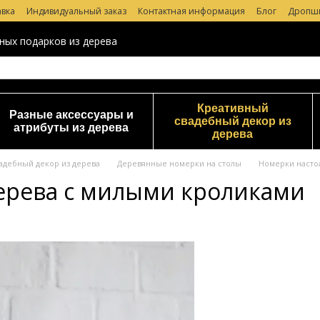
авка
Индивидуальный заказ
Контактная информация
Блог
Дропш
 магазине
ных подарков из дерева
Креативный
Разные аксессуары и
свадебный декор из
атрибуты из дерева
дерева
адебный декор из дерева
Деревянные номерки на столы
Номерки насто
ерева с милыми кроликами