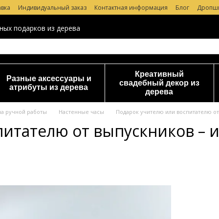
авка
Индивидуальный заказ
Контактная информация
Блог
Дропш
 магазине
ных подарков из дерева
Креативный
Разные аксессуары и
свадебный декор из
атрибуты из дерева
дерева
ма ручной работы
Настенные часы
Подарок учителю или воспитателю от
питателю от выпускников – 