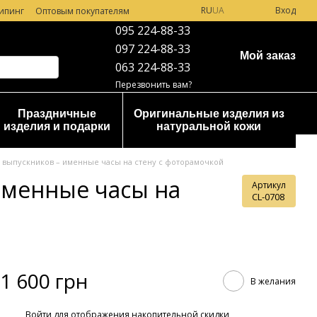
RU
UA
Вход
ипинг
Оптовым покупателям
095 224-88-33
097 224-88-33
Мой заказ
063 224-88-33
Перезвонить вам?
Праздничные
Оригинальные изделия из
изделия и подарки
натуральной кожи
 выпускников – именные часы на стену с фоторамочкой
именные часы на
Артикул
CL-0708
1 600 грн
В желания
%
Войти
для отображения накопительной скидки