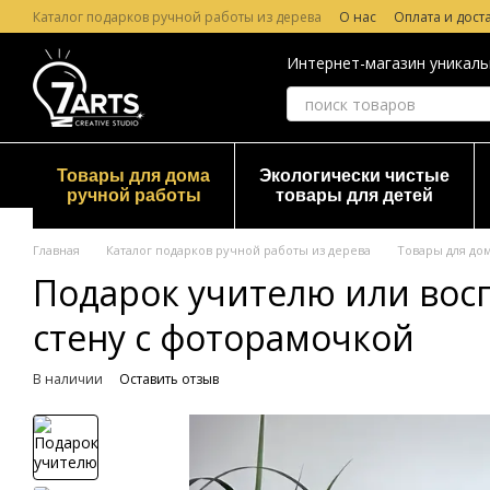
Перейти к основному контенту
Каталог подарков ручной работы из дерева
О нас
Оплата и дост
Лазерная гравировка по дереву
Гарантия и Возврат
Отзывы о
Интернет-магазин уникаль
Товары для дома
Экологически чистые
ручной работы
товары для детей
Главная
Каталог подарков ручной работы из дерева
Товары для до
Подарок учителю или вос
стену с фоторамочкой
В наличии
Оставить отзыв