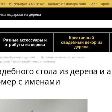
авка
Индивидуальный заказ
Контактная информация
Блог
Дропш
 магазине
ных подарков из дерева
Креативный
Разные аксессуары и
свадебный декор из
атрибуты из дерева
дерева
адебный декор из дерева
Деревянные номерки на столы
акриловый настольный номер с именами
дебного стола из дерева и 
омер с именами