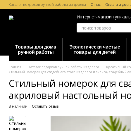
Перейти к основному контенту
Каталог подарков ручной работы из дерева
О нас
Оплата и дост
Лазерная гравировка по дереву
Гарантия и Возврат
Отзывы о
Интернет-магазин уникаль
Товары для дома
Экологически чистые
ручной работы
товары для детей
Главная
Каталог подарков ручной работы из дерева
Креативный св
Стильный номерок для свадебного стола из дерева и акрила, свадебный 
Стильный номерок для сва
акриловый настольный н
В наличии
Оставить отзыв