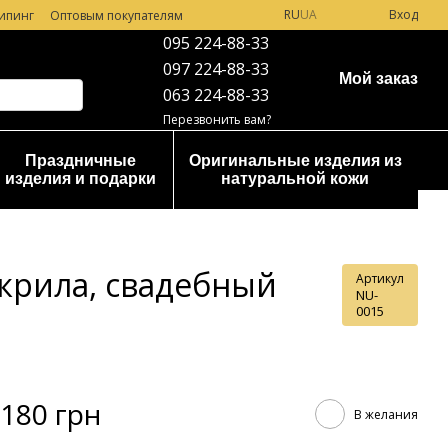
RU
UA
Вход
ипинг
Оптовым покупателям
095 224-88-33
097 224-88-33
Мой заказ
063 224-88-33
Перезвонить вам?
Праздничные
Оригинальные изделия из
изделия и подарки
натуральной кожи
акрила, свадебный
Артикул
NU-
0015
180 грн
В желания