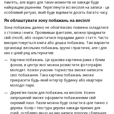
пам'ять, але відео для таких моментів не завжди буде
найкращим рішенням. Переглянути всі весілля на записи - це
особливий ритуал, який буде віднімати досить багато часу.
Як облаштувати зону побажань на весіллі
Зона побажань далеко не обов'язково повинна складатися
з столика і книги. Проявивши фантазію, можна придумати
свій спосіб, або скористатися порадами даної статті. Часто
використовується книга або дошка побажань. Такі варіанти
організації весільних побажань зручні і практичні, але і для
них є цілий ряд альтернатив:
Картина побажань. Це красива картинна рама з білим
фоном, в центрі якої можна розмістити фотографію
молодят. Кожен учасник торжества зможе написати
свої побажання. Така картина побажань зможе
прикрасити будь-який інтер'єр будинку або квартири
молодої пари.
Дерев'яні пазли для побажань на весілля. Кожен
запрошений зможе оформити побажаннями свій
окремий пазл. Пазли можна буде скласти в ціле панно з
дерева. Колір і текстура дерева завжди приємні для
очей, особливо якщо на них написи дорогих і близьких