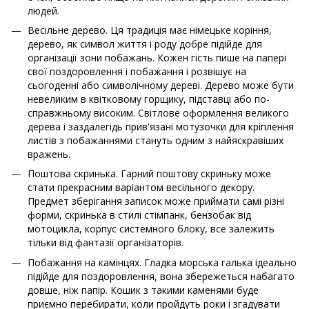
людей.
Весільне дерево. Ця традиція має німецьке коріння,
дерево, як символ життя і роду добре підійде для
організації зони побажань. Кожен гість пише на папері
свої поздоровлення і побажання і розвішує на
сьогоденні або символічному дереві. Дерево може бути
невеликим в квітковому горщику, підставці або по-
справжньому високим. Світлове оформлення великого
дерева і заздалегідь прив'язані мотузочки для кріплення
листів з побажаннями стануть одним з найяскравіших
вражень.
Поштова скринька. Гарний поштову скриньку може
стати прекрасним варіантом весільного декору.
Предмет зберігання записок може приймати самі різні
форми, скринька в стилі стімпанк, бензобак від
мотоцикла, корпус системного блоку, все залежить
тільки від фантазії організаторів.
Побажання на камінцях. Гладка морська галька ідеально
підійде для поздоровлення, вона збережеться набагато
довше, ніж папір. Кошик з такими каменями буде
приємно перебирати, коли пройдуть роки і згадувати