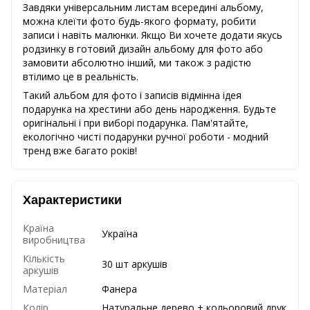
Завдяки універсальним листам всередині альбому,
можна клеїти фото будь-якого формату, робити
записи і навіть малюнки. Якщо Ви хочете додати якусь
родзинку в готовий дизайн альбому для фото або
замовити абсолютно інший, ми також з радістю
втілимо це в реальність.
Такий альбом для фото і записів відмінна ідея
подарунка на хрестини або день народження. Будьте
оригінальні і при виборі подарунка. Пам'ятайте,
екологічно чисті подарунки ручної роботи - модний
тренд вже багато років!
Характеристики
Країна
Україна
виробництва
Кількість
30 шт аркушів
аркушів
Матеріал
Фанера
Колір
Натуральне дерево + кольоровий друк