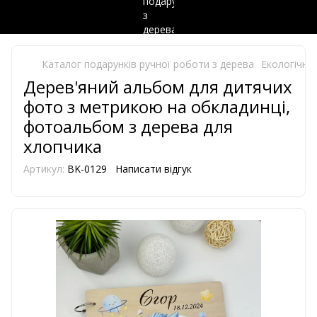
Каталог подарунків ручної роботи з дерева
Екологічно 
Дерев'яний альбом для дитячих
фото з метрикою на обкладинці,
фотоальбом з дерева для
хлопчика
Артикул:
BK-0129
Написати відгук