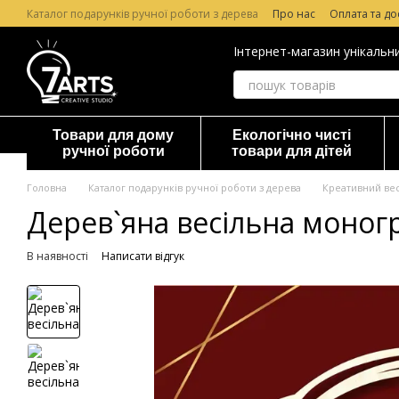
Перейти до основного контенту
Каталог подарунків ручної роботи з дерева
Про нас
Оплата та до
Лазерне гравірування по дереву
Гарантія та повернення
Відг
Інтернет-магазин унікальн
Товари для дому
Екологічно чисті
ручної роботи
товари для дітей
Головна
Каталог подарунків ручної роботи з дерева
Креативний вес
Дерев`яна весільна моногр
В наявності
Написати відгук