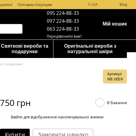
RU
UA
Вхід
шипінг
Оптовим покупцям
095 224-88-33
097 224-88-33
Мій кошик
063 224-88-33
Передзвонити вам?
Святкові вироби та
Оригінальні вироби з
подарунки
натуральної шкіри
 з ініціалами
Артикул
WE-0059
750 грн
В бажання
%
Ввійти
для відображення накопичувальної знижки
Купити
Замовити швидко