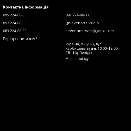
Контактна інформація
095 224-88-33
097 224-88-33
097 224-88-33
@SevenArtsStudio
063 224-88-33
sevenartsteam@gmail.com
Передзвонити вам?
Україна, м.Луцьк, вул.
Карбишева Будні: 10:00–18:00
Сб - Нд: Вихідні
Мапа проїзду