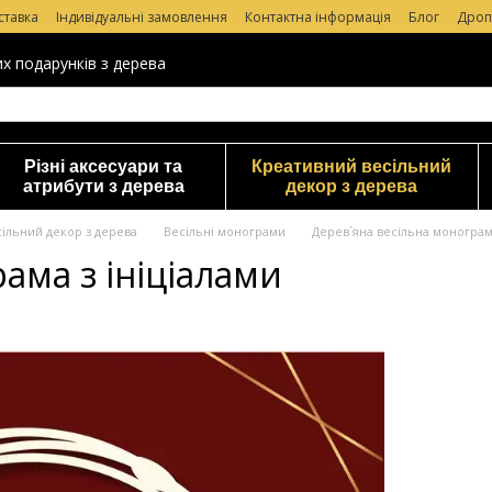
ставка
Індивідуальні замовлення
Контактна інформація
Блог
Дроп
уки про магазин
их подарунків з дерева
Різні аксесуари та
Креативний весільний
атрибути з дерева
декор з дерева
ільний декор з дерева
Весільні монограми
Дерев`яна весільна монограма
ама з ініціалами