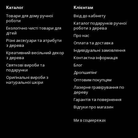
Каталог
Клієнтам
Товари для дому ручної
Вхід до кабінету
роботи
Каталог подарунків ручної
Екологічно чисті товари для
роботи з дерева
дітей
Про нас
Різні аксесуари та атрибути
Оплата та доставка
з дерева
Індивідуальні замовлення
Креативний весільний декор
з дерева
Контактна інформація
Святкові вироби та
Блог
подарунки
Дропшипінг
Оригінальні вироби з
Оптовим покупцям
натуральної шкіри
Лазерне гравірування по
дереву
Гарантія та повернення
Відгуки про магазин
Ми в соцмережах