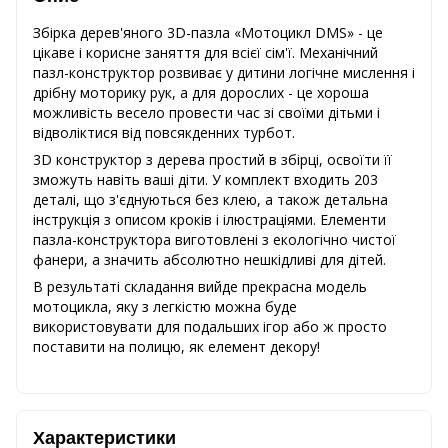
Збірка дерев'яного 3D-пазла «Мотоцикл DMS» - це
цікаве і корисне заняття для всієї сім'ї. Механічний
пазл-конструктор розвиває у дитини логічне мислення і
дрібну моторику рук, а для дорослих - це хороша
можливість весело провести час зі своїми дітьми і
відволіктися від повсякденних турбот.
3D конструктор з дерева простий в збірці, освоїти її
зможуть навіть ваші діти. У комплект входить 203
деталі, що з'єднуються без клею, а також детальна
інструкція з описом кроків і ілюстраціями. Елементи
пазла-конструктора виготовлені з екологічно чистої
фанери, а значить абсолютно нешкідливі для дітей.
В результаті складання вийде прекрасна модель
мотоцикла, яку з легкістю можна буде
використовувати для подальших ігор або ж просто
поставити на полицю, як елемент декору!
Характеристики