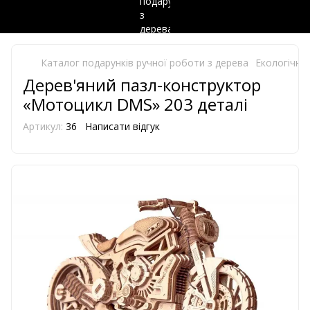
Каталог подарунків ручної роботи з дерева
Екологічно 
Дерев'яний пазл-конструктор
«Мотоцикл DMS» 203 деталі
Артикул:
36
Написати відгук