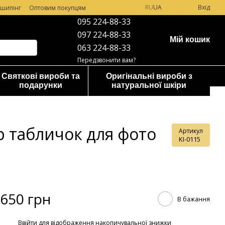
RU
UA
Вхід
шипінг
Оптовим покупцям
095 224-88-33
097 224-88-33
Мій кошик
063 224-88-33
Передзвонити вам?
Святкові вироби та
Оригінальні вироби з
подарунки
натуральної шкіри
ір табличок для фото
Артикул
KI-0115
650 грн
В бажання
%
Ввійти
для відображення накопичувальної знижки