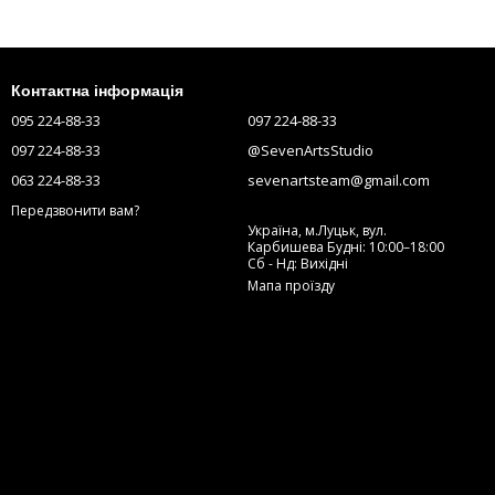
Контактна інформація
095 224-88-33
097 224-88-33
097 224-88-33
@SevenArtsStudio
063 224-88-33
sevenartsteam@gmail.com
Передзвонити вам?
Україна, м.Луцьк, вул.
Карбишева Будні: 10:00–18:00
Сб - Нд: Вихідні
Мапа проїзду