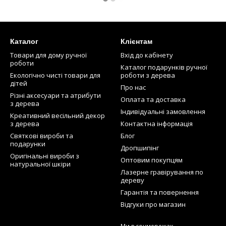
Каталог
Клієнтам
Товари для дому ручної
Вхід до кабінету
роботи
Каталог подарунків ручної
Екологічно чисті товари для
роботи з дерева
дітей
Про нас
Різні аксесуари та атрибути
Оплата та доставка
з дерева
Індивідуальні замовлення
Креативний весільний декор
з дерева
Контактна інформація
Святкові вироби та
Блог
подарунки
Дропшипінг
Оригінальні вироби з
Оптовим покупцям
натуральної шкіри
Лазерне гравірування по
дереву
Гарантія та повернення
Відгуки про магазин