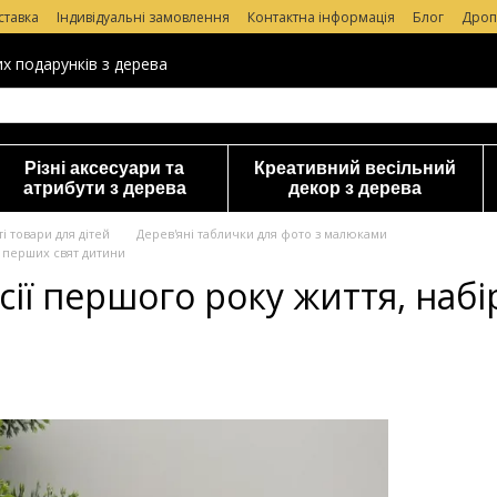
ставка
Індивідуальні замовлення
Контактна інформація
Блог
Дроп
уки про магазин
их подарунків з дерева
Різні аксесуари та
Креативний весільний
атрибути з дерева
декор з дерева
і товари для дітей
Дерев'яні таблички для фото з малюками
о перших свят дитини
сії першого року життя, наб