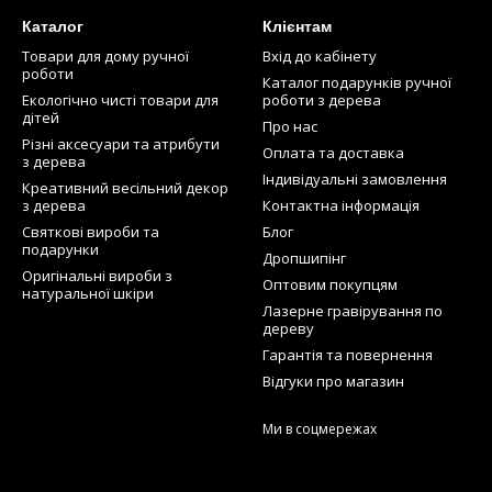
Каталог
Клієнтам
Товари для дому ручної
Вхід до кабінету
роботи
Каталог подарунків ручної
Екологічно чисті товари для
роботи з дерева
дітей
Про нас
Різні аксесуари та атрибути
Оплата та доставка
з дерева
Індивідуальні замовлення
Креативний весільний декор
з дерева
Контактна інформація
Святкові вироби та
Блог
подарунки
Дропшипінг
Оригінальні вироби з
Оптовим покупцям
натуральної шкіри
Лазерне гравірування по
дереву
Гарантія та повернення
Відгуки про магазин
Ми в соцмережах