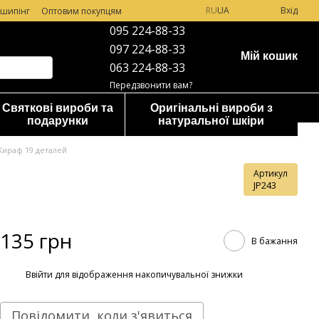
RU
UA
Вхід
шипінг
Оптовим покупцям
095 224-88-33
097 224-88-33
Мій кошик
063 224-88-33
Передзвонити вам?
Святкові вироби та
Оригінальні вироби з
подарунки
натуральної шкіри
ираф 19 деталей
Артикул
JP243
135 грн
В бажання
%
Ввійти
для відображення накопичувальної знижки
Повідомити, коли з'явиться