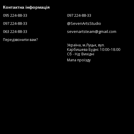
Контактна інформація
095 224-88-33
097 224-88-33
097 224-88-33
@SevenArtsStudio
063 224-88-33
sevenartsteam@gmail.com
Передзвонити вам?
Україна, м.Луцьк, вул.
Карбишева Будні: 10:00–18:00
Сб - Нд: Вихідні
Мапа проїзду