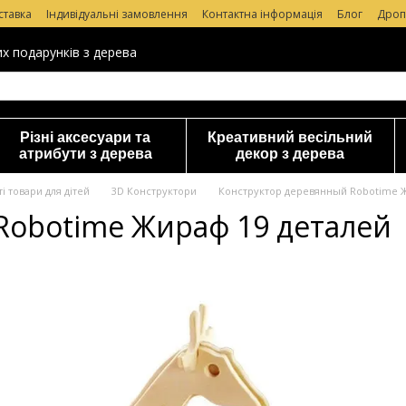
ставка
Індивідуальні замовлення
Контактна інформація
Блог
Дроп
уки про магазин
их подарунків з дерева
Різні аксесуари та
Креативний весільний
атрибути з дерева
декор з дерева
і товари для дітей
3D Конструктори
Конструктор деревянный Robotime Ж
Robotime Жираф 19 деталей