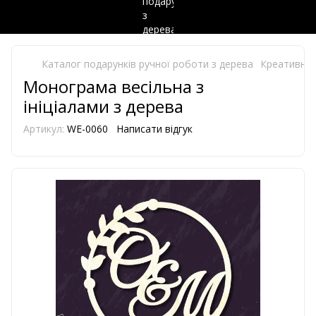
Каталог подарунків ручної роботи з дерева
Креативний
Монограма весільна з
ініціалами з дерева
Артикул:
WE-0060
Написати відгук