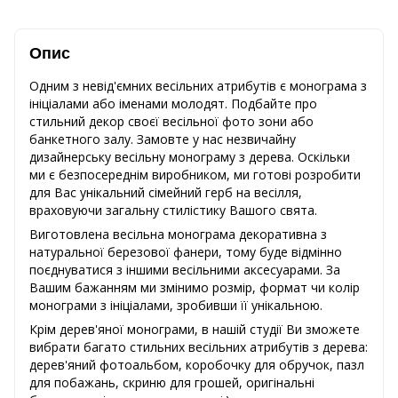
Опис
Одним з невід'ємних весільних атрибутів є монограма з
ініціалами або іменами молодят. Подбайте про
стильний декор своєї весільної фото зони або
банкетного залу. Замовте у нас незвичайну
дизайнерську весільну монограму з дерева. Оскільки
ми є безпосереднім виробником, ми готові розробити
для Вас унікальний сімейний герб на весілля,
враховуючи загальну стилістику Вашого свята.
Виготовлена ​​весільна монограма декоративна з
натуральної березової фанери, тому буде відмінно
поєднуватися з іншими весільними аксесуарами. За
Вашим бажанням ми змінимо розмір, формат чи колір
монограми з ініціалами, зробивши її унікальною.
Крім дерев'яної монограми, в нашій студії Ви зможете
вибрати багато стильних весільних атрибутів з дерева:
дерев'яний фотоальбом, коробочку для обручок, пазл
для побажань, скриню для грошей, оригінальні