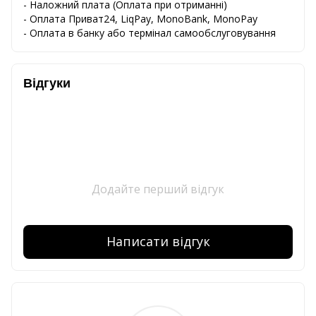
-
Наложний
плата
(
Оплата
при
отриманні
)
-
Оплата
Приват24
,
LiqPay,
MonoBank, MonoPay
-
Оплата
в
банку
або
термінал
самообслуговування
Відгуки
Додайте перший відгук
Написати відгук