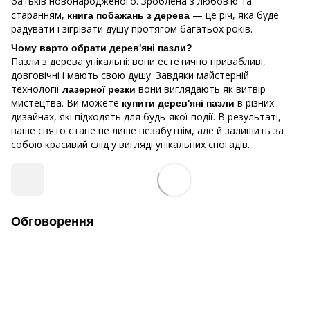
батьків новонародженого. Зроблена з любов'ю та
старанням,
— це річ, яка буде
книга побажань з дерева
радувати і зігрівати душу протягом багатьох років.
Чому варто обрати дерев'яні пазли?
Пазли з дерева унікальні: вони естетично привабливі,
довговічні і мають свою душу. Завдяки майстерній
технології
вони виглядають як витвір
лазерної резки
мистецтва. Ви можете
в різних
купити дерев'яні пазли
дизайнах, які підходять для будь-якої події. В результаті,
ваше свято стане не лише незабутнім, але й залишить за
собою красивий слід у вигляді унікальних спогадів.
Обговорення