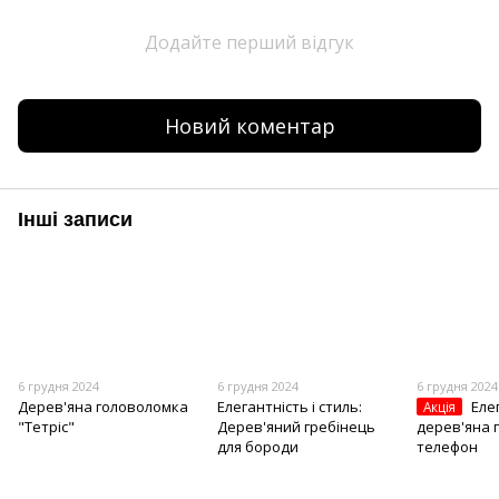
Додайте перший відгук
Новий коментар
Інші записи
6 грудня 2024
6 грудня 2024
6 грудня 2024
Дерев'яна головоломка
Елегантність і стиль:
Еле
Акція
"Тетріс"
Дерев'яний гребінець
дерев'яна 
для бороди
телефон