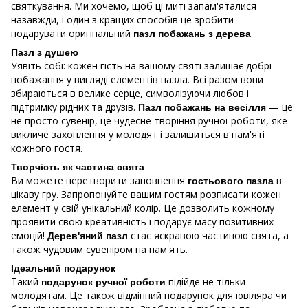
святкування. Ми хочемо, щоб ці миті запам'яталися
назавжди, і один з кращих способів це зробити —
подарувати оригінальний
.
пазл побажань з дерева
Пазл з душею
Уявіть собі: кожен гість на вашому святі залишає добрі
побажання у вигляді елементів пазла. Всі разом вони
збираються в велике серце, символізуючи любов і
підтримку рідних та друзів.
— це
Пазл побажань на весілля
не просто сувенір, це чудесне творіння ручної роботи, яке
викличе захоплення у молодят і залишиться в пам'яті
кожного гостя.
Творчість як частина свята
Ви можете перетворити заповнення
в
гостьового пазла
цікаву гру. Запропонуйте вашим гостям розписати кожен
елемент у свій унікальний колір. Це дозволить кожному
проявити свою креативність і подарує масу позитивних
емоцій!
стає яскравою частиною свята, а
Дерев'яний пазл
також чудовим сувеніром на пам'ять.
Ідеальний подарунок
Такий
підійде не тільки
подарунок ручної роботи
молодятам. Це також відмінний подарунок для ювіляра чи