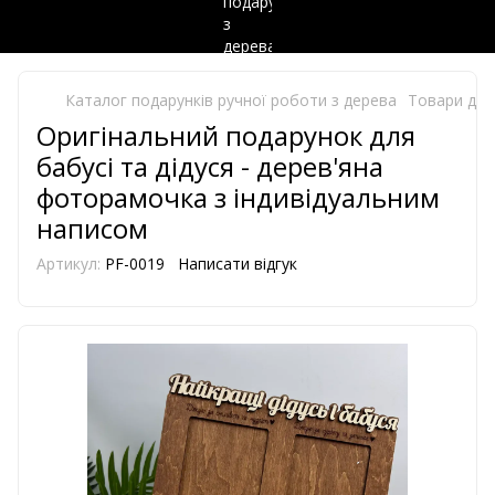
Каталог подарунків ручної роботи з дерева
Товари для
Оригінальний подарунок для
бабусі та дідуся - дерев'яна
фоторамочка з індивідуальним
написом
Артикул:
PF-0019
Написати відгук