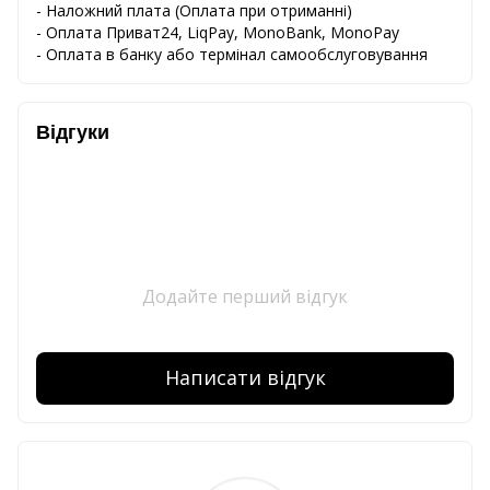
-
Наложний
плата
(
Оплата
при
отриманні
)
-
Оплата
Приват24
,
LiqPay,
MonoBank, MonoPay
-
Оплата
в
банку
або
термінал
самообслуговування
Відгуки
Додайте перший відгук
Написати відгук