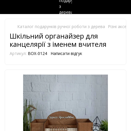
Каталог подарунків ручної роботи з дерева
Різні аксес
Шкільний органайзер для
канцелярії з іменем вчителя
Артикул:
BOX-0124
Написати відгук