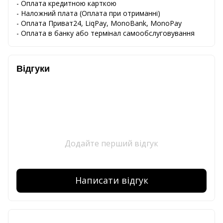
- Оплата кредитною карткою
-
Наложний
плата
(
Оплата
при
отриманні
)
-
Оплата
Приват24
,
LiqPay,
MonoBank, MonoPay
-
Оплата
в
банку
або
термінал
самообслуговування
Відгуки
Додайте перший відгук
Написати відгук