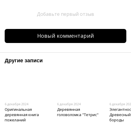
Добавьте первый отзыв
Новый комментарий
Другие записи
6 декабря 2024
6 декабря 2024
6 декабря 20
Оригинальная
Деревянная
Элегантнос
деревянная книга
головоломка "Тетрис"
Древесный 
пожеланий
бороды