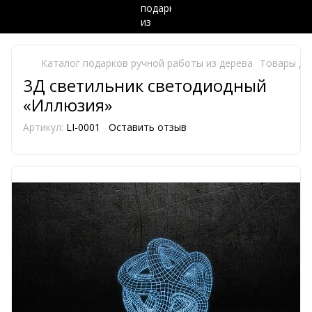
Каталог подарков ручной работы из дерева
Товары дл
3Д светильник светодиодный
«Иллюзия»
Артикул:
LI-0001
Оставить отзыв