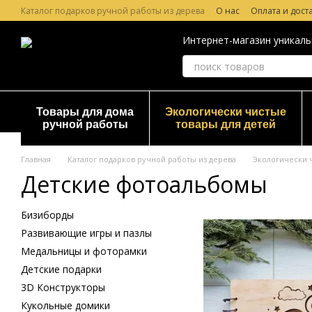
Перейти к основному контенту
Каталог подарков ручной работы из дерева
О нас
Оплата и дост
Лазерная гравировка по дереву
Гарантия и Возврат
Отзывы о
Интернет-магазин уникаль
Товары для дома
Экологически чистые
ручной работы
товары для детей
Главная
Каталог подарков ручной работы из дерева
Экологически 
Детские фотоальбомы
Бизиборды
Развивающие игры и пазлы
Медальницы и фоторамки
Детские подарки
3D Конструкторы
Кукольные домики