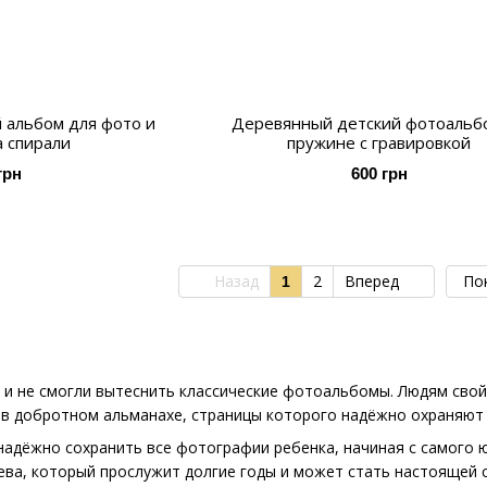
 альбом для фото и
Деревянный детский фотоальб
а спирали
пружине с гравировкой
грн
600 грн
Назад
2
Вперед
По
1
 и не смогли вытеснить классические фотоальбомы. Людям сво
в добротном альманахе, страницы которого надёжно охраняют 
адёжно сохранить все фотографии ребенка, начиная с самого ю
ва, который прослужит долгие годы и может стать настоящей 