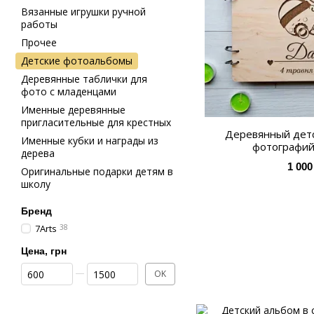
Вязанные игрушки ручной
работы
Прочее
Детские фотоальбомы
Деревянные таблички для
фото с младенцами
Именные деревянные
пригласительные для крестных
Деревянный детс
Именные кубки и награды из
фотографий
дерева
1 000
Оригинальные подарки детям в
школу
Бренд
7Arts
38
Цена, грн
От Цена, грн
До Цена, грн
OK