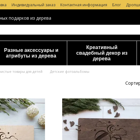
авка
Индивидуальный заказ
Контактная информация
Блог
Дропш
 магазине
ных подарков из дерева
Креативный
Разные аксессуары и
свадебный декор из
атрибуты из дерева
дерева
чистые товары для детей
Детские фотоальбомы
Сортир