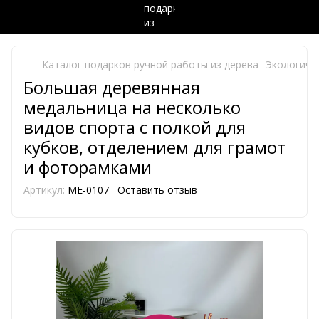
Каталог подарков ручной работы из дерева
Экологиче
Большая деревянная
медальница на несколько
видов спорта с полкой для
кубков, отделением для грамот
и фоторамками
Артикул:
ME-0107
Оставить отзыв