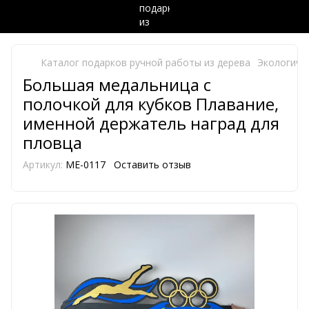
Каталог подарков ручной работы из дерева
Экологиче
Большая медальница с
полочкой для кубков Плавание,
именной держатель наград для
пловца
Артикул:
ME-0117
Оставить отзыв