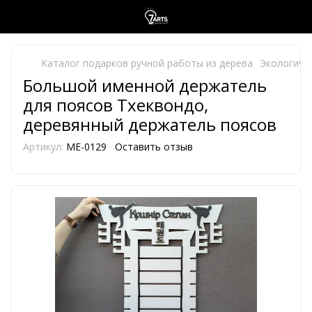
Каталог подарков ручной работы из дерева
Экологиче
Большой именной держатель
для поясов Тхеквондо,
деревянный держатель поясов
Артикул:
ME-0129
Оставить отзыв