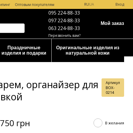
RU
UA
Вход
ипинг
Оптовым покупателям
095 224-88-33
097 224-88-33
Мой заказ
063 224-88-33
Перезвонить вам?
Праздничные
Оригинальные изделия из
изделия и подарки
натуральной кожи
рем, органайзер для
Артикул
BOX-
0214
овкой
750 грн
В желания