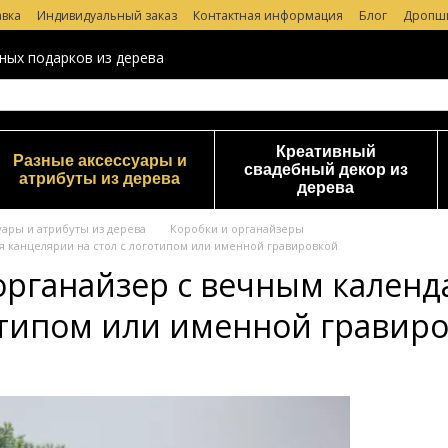
авка
Индивидуальный заказ
Контактная информация
Блог
Дропш
 магазине
ных подарков из дерева
Креативный
Разные аксессуары и
свадебный декор из
атрибуты из дерева
дерева
уары и атрибуты из дерева
Коробки и органайзеры
 канцелярии на стол с логотипом или именной гравировкой
рганайзер с вечным календа
готипом или именной гравир