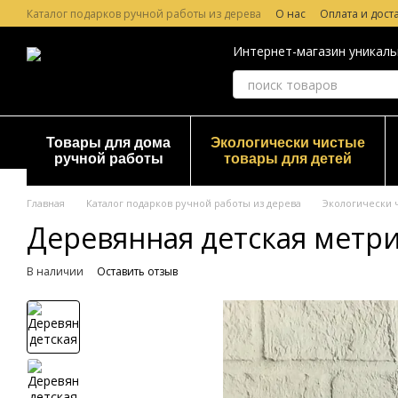
Перейти к основному контенту
Каталог подарков ручной работы из дерева
О нас
Оплата и дост
Лазерная гравировка по дереву
Гарантия и Возврат
Отзывы о
Интернет-магазин уникаль
Товары для дома
Экологически чистые
ручной работы
товары для детей
Главная
Каталог подарков ручной работы из дерева
Экологически 
Деревянная детская метри
В наличии
Оставить отзыв