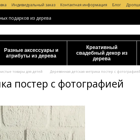
авка
Индивидуальный заказ
Контактная информация
Блог
Дропш
 магазине
ных подарков из дерева
Креативный
Разные аксессуары и
свадебный декор из
атрибуты из дерева
дерева
чистые товары для детей
Деревянная детская метрика постер с фотографие
ка постер с фотографией