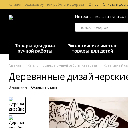
Перейти к основному контенту
Каталог подарков ручной работы из дерева
О нас
Оплата и дост
Лазерная гравировка по дереву
Гарантия и Возврат
Отзывы о
Интернет-магазин уникаль
Товары для дома
Экологически чистые
ручной работы
товары для детей
Главная
Каталог подарков ручной работы из дерева
Креативный св
Деревянные дизайнерские
В наличии
Оставить отзыв