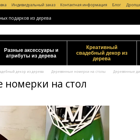
авка
Индивидуальный заказ
Контактная информация
Блог
Дропш
 магазине
ных подарков из дерева
Креативный
Разные аксессуары и
свадебный декор из
атрибуты из дерева
дерева
адебный декор из дерева
Деревянные номерки на столы
Деревянные ди
 номерки на стол