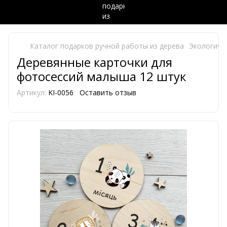
Каталог подарков ручной работы из дерева
Экологиче
Деревянные карточки для
фотосессий малыша 12 штук
Артикул:
KI-0056
Оставить отзыв