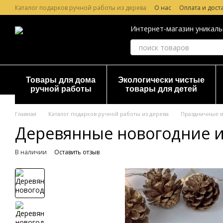
Перейти к основному контенту
Каталог подарков ручной работы из дерева
О нас
Оплата и дост
Лазерная гравировка по дереву
Гарантия и Возврат
Отзывы о
Интернет-магазин уникаль
Товары для дома
Экологически чистые
ручной работы
товары для детей
Главная
Каталог подарков ручной работы из дерева
Праздничные и
Деревянные новогодние и
В наличии
Оставить отзыв