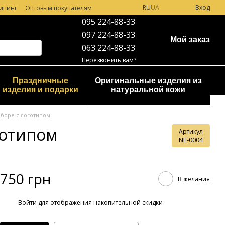
RU
UA
Вход
ипинг
Оптовым покупателям
095 224-88-33
097 224-88-33
Мой заказ
063 224-88-33
Перезвонить вам?
Праздничные
Оригинальные изделия из
изделия и подарки
натуральной кожи
аборе с логотипом
готипом
Артикул
NE-0004
750 грн
В желания
%
Войти
для отображения накопительной скидки