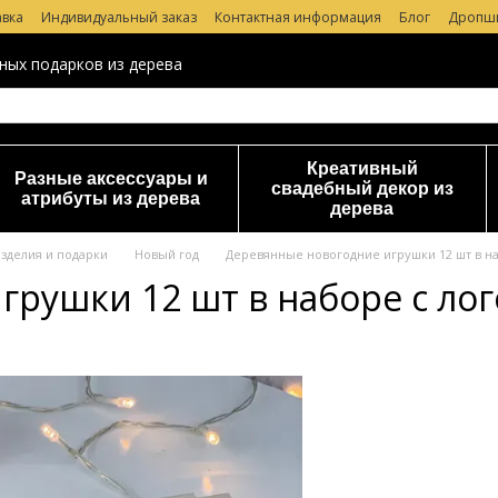
авка
Индивидуальный заказ
Контактная информация
Блог
Дропш
 магазине
ных подарков из дерева
Креативный
Разные аксессуары и
свадебный декор из
атрибуты из дерева
дерева
зделия и подарки
Новый год
Деревянные новогодние игрушки 12 шт в н
грушки 12 шт в наборе с ло