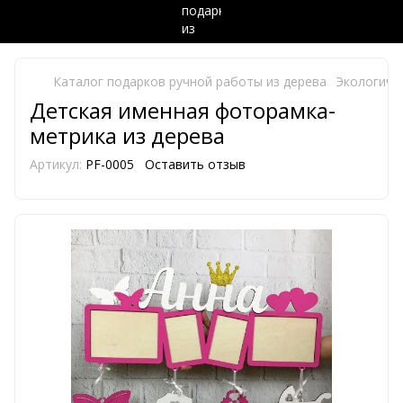
Каталог подарков ручной работы из дерева
Экологиче
Детская именная фоторамка-
метрика из дерева
Артикул:
PF-0005
Оставить отзыв