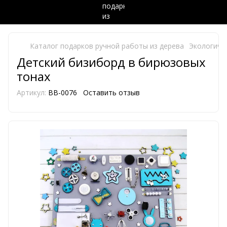
Каталог подарков ручной работы из дерева
Экологиче
Детский бизиборд в бирюзовых
тонах
Артикул:
BB-0076
Оставить отзыв