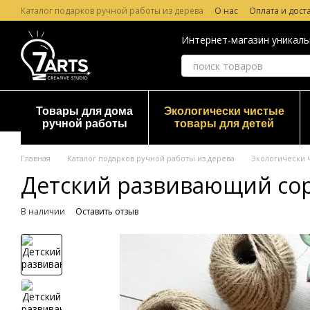
Перейти к основному контенту
Каталог подарков ручной работы из дерева
О нас
Оплата и дост
Лазерная гравировка по дереву
Гарантия и Возврат
Отзывы о
Интернет-магазин уникаль
Товары для дома
Экологически чистые
ручной работы
товары для детей
Главная
Каталог подарков ручной работы из дерева
Экологически 
Детский развивающий сор
В наличии
Оставить отзыв