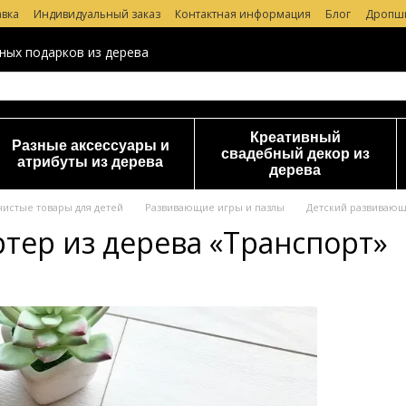
авка
Индивидуальный заказ
Контактная информация
Блог
Дропш
 магазине
ных подарков из дерева
Креативный
Разные аксессуары и
свадебный декор из
атрибуты из дерева
дерева
чистые товары для детей
Развивающие игры и пазлы
Детский развивающ
тер из дерева «Транспорт»