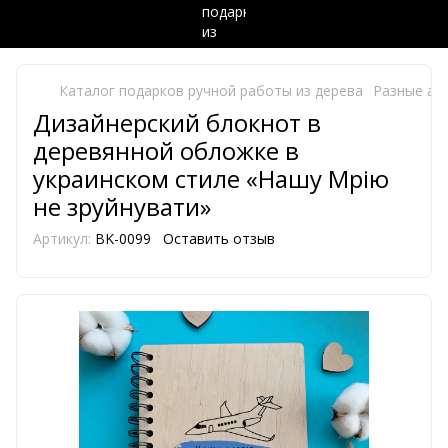
Каталог подарков ручной работы из дерева
Разные акс
Дизайнерский блокнот в
деревянной обложке в
украинском стиле «Нашу Мрію
не зруйнувати»
Артикул:
BK-0099
Оставить отзыв