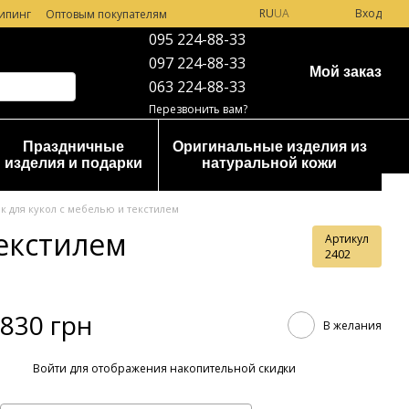
RU
UA
Вход
ипинг
Оптовым покупателям
095 224-88-33
097 224-88-33
Мой заказ
063 224-88-33
Перезвонить вам?
Праздничные
Оригинальные изделия из
изделия и подарки
натуральной кожи
 для кукол с мебелью и текстилем
екстилем
Артикул
2402
830 грн
В желания
%
Войти
для отображения накопительной скидки