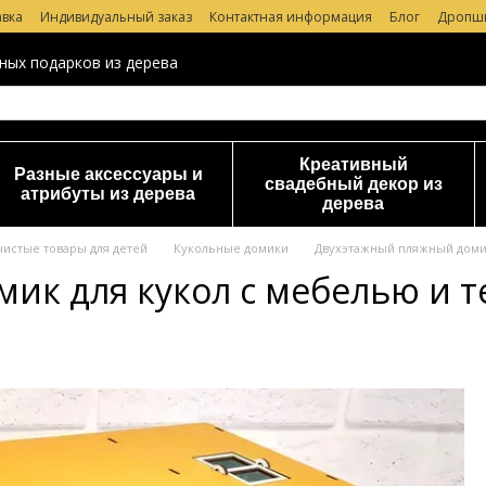
авка
Индивидуальный заказ
Контактная информация
Блог
Дропш
 магазине
ных подарков из дерева
Креативный
Разные аксессуары и
свадебный декор из
атрибуты из дерева
дерева
чистые товары для детей
Кукольные домики
Двухэтажный пляжный домик
ик для кукол с мебелью и т