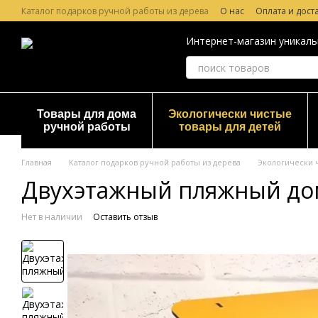
Перейти к основному контенту
Каталог подарков ручной работы из дерева
О нас
Оплата и дост
Лазерная гравировка по дереву
Гарантия и Возврат
Отзывы о
Интернет-магазин уникаль
Товары для дома
Экологически чистые
ручной работы
товары для детей
Главная
Каталог подарков ручной работы из дерева
Экологически 
Двухэтажный пляжный дом
Нет в наличии
Оставить отзыв