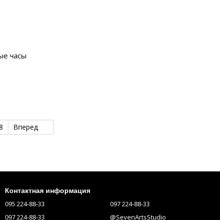
ые часы
8
Вперед
Контактная информация
095 224-88-33
097 224-88-33
097 224-88-33
@SevenArtsStudio