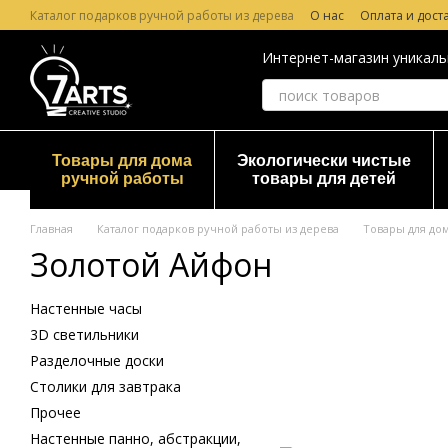
Перейти к основному контенту
Каталог подарков ручной работы из дерева
О нас
Оплата и дост
Лазерная гравировка по дереву
Гарантия и Возврат
Отзывы о
Интернет-магазин уникаль
Товары для дома
Экологически чистые
ручной работы
товары для детей
Главная
Каталог подарков ручной работы из дерева
Товары для до
Золотой Айфон
Настенные часы
3D светильники
Разделочные доски
Столики для завтрака
Прочее
Настенные панно, абстракции,