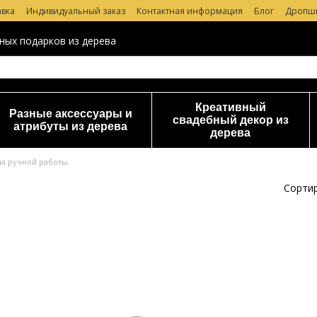
авка
Индивидуальный заказ
Контактная информация
Блог
Дропш
 магазине
ных подарков из дерева
Креативный
Разные аксессуары и
свадебный декор из
атрибуты из дерева
дерева
ма ручной работы
Сортир