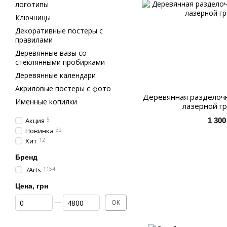
логотипы
Ключницы
Декоративные постеры с
правилами
Деревянные вазы со
стеклянными пробирками
Деревянные календари
Акриловые постеры с фото
Деревянная разделочна
Именные копилки
лазерной г
Акция
5
1 300
Новинка
32
Хит
12
Бренд
7Arts
1154
Цена, грн
От Цена, грн
До Цена, грн
OK