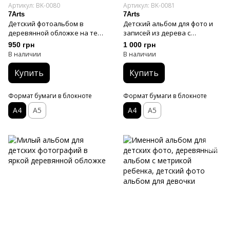
Артикул: BK-0080
Артикул: BK-0081
7Arts
7Arts
Детский фотоальбом в
Детский альбом для фото и
деревянной обложке на тему
записей из дерева с
Гарри Поттера
метрикой
950 грн
1 000 грн
В наличии
В наличии
Купить
Купить
Формат бумаги в блокноте
Формат бумаги в блокноте
А4
А5
А4
А5