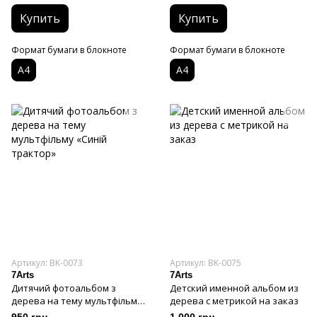
Купить
Купить
Формат бумаги в блокноте
Формат бумаги в блокноте
А4
А4
Артикул: BK-0073
Артикул: BK-0075
7Arts
7Arts
Дитячий фотоальбом з
Детский именной альбом из
дерева на тему мультфільму
дерева с метрикой на заказ
«Синій трактор»