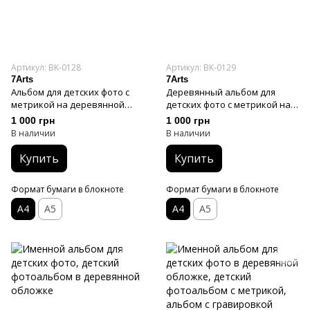
Артикул: BK-0128
Артикул: BK-0129
7Arts
7Arts
Альбом для детских фото с
Деревянный альбом для
метрикой на деревянной
детских фото с метрикой на
обложке, именной детский
обложке, фотоальбом из
1 000 грн
1 000 грн
фотоальбом
дерева для мальчика
В наличии
В наличии
Купить
Купить
Формат бумаги в блокноте
Формат бумаги в блокноте
А4
А5
А4
А5