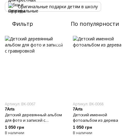
Оригинальные подарки детям в школу
Фильтр
По популярности
Артикул: BK-0067
Артикул: BK-0068
7Arts
7Arts
Детский деревянный альбом
Детский именной
для фото и записей с
фотоальбом из дерева
гравировкой
1 050 грн
1 050 грн
В наличии
В наличии