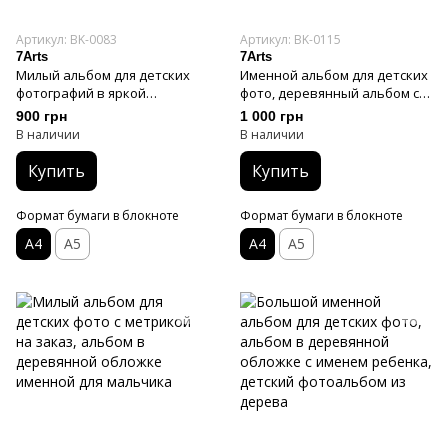
Артикул: BK-0083
Артикул: BK-0115
7Arts
7Arts
Милый альбом для детских
Именной альбом для детских
фотографий в яркой
фото, деревянный альбом с
деревянной обложке
метрикой ребенка, детский
900 грн
1 000 грн
фото альбом для девочки
В наличии
В наличии
Купить
Купить
Формат бумаги в блокноте
Формат бумаги в блокноте
А4
А5
А4
А5