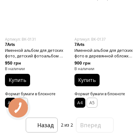
Артикул: BK-0131
Артикул: BK-0137
7Arts
7Arts
Именной альбом для детских
Именной альбом для детских
фото, детский фотоальбом в
фото в деревянной обложке,
деревянной обложке
детский фотоальбом с
950 грн
900 грн
метрикой, альбом с
В наличии
В наличии
гравировкой
Купить
Купить
Формат бумаги в блокноте
Формат бумаги в блокноте
А4
А5
А4
А5
Назад
Вперед
2
из 2