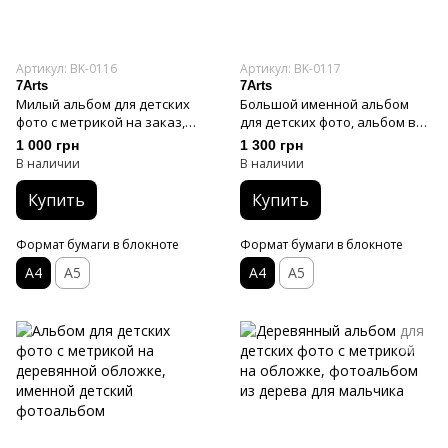
Артикул: BK-0116
Артикул: BK-0117
7Arts
7Arts
Милый альбом для детских
Большой именной альбом
фото с метрикой на заказ,
для детских фото, альбом в
альбом в деревянной
деревянной обложке с
1 000 грн
1 300 грн
обложке именной для
именем ребенка, детский
В наличии
В наличии
мальчика
фотоальбом из дерева
Купить
Купить
Формат бумаги в блокноте
Формат бумаги в блокноте
А4
А5
А4
А5