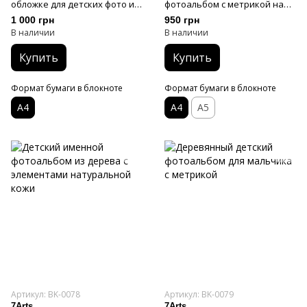
обложке для детских фото и
фотоальбом с метрикой на
записей
обложке
1 000 грн
950 грн
В наличии
В наличии
Купить
Купить
Формат бумаги в блокноте
Формат бумаги в блокноте
А4
А4
А5
Артикул: BK-0078
Артикул: BK-0079
7Arts
7Arts