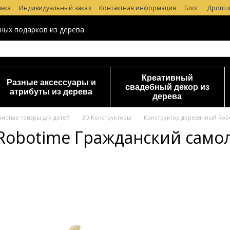
авка
Индивидуальный заказ
Контактная информация
Блог
Дропш
 магазине
ных подарков из дерева
Креативный
Разные аксессуары и
свадебный декор из
атрибуты из дерева
дерева
чистые товары для детей
3D Конструкторы
Конструктор деревянный Robo
Robotime Гражданский самол