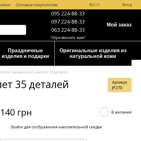
RU
UA
Вход
ипинг
Оптовым покупателям
095 224-88-33
097 224-88-33
Мой заказ
063 224-88-33
Перезвонить вам?
Праздничные
Оригинальные изделия из
изделия и подарки
натуральной кожи
time Гражданский самолет 35 деталей
ет 35 деталей
Артикул
JP270
140 грн
В желания
%
Войти
для отображения накопительной скидки