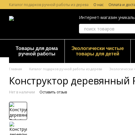
Перейти к основному контенту
Каталог подарков ручной работы из дерева
О нас
Оплата и дост
Лазерная гравировка по дереву
Гарантия и Возврат
Отзывы о
Интернет-магазин уникаль
Товары для дома
Экологически чистые
ручной работы
товары для детей
Главная
Каталог подарков ручной работы из дерева
Экологически 
Конструктор деревянный 
Нет в наличии
Оставить отзыв