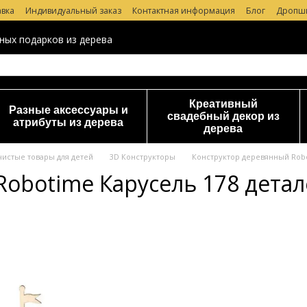
авка
Индивидуальный заказ
Контактная информация
Блог
Дропш
 магазине
ных подарков из дерева
Креативный
Разные аксессуары и
свадебный декор из
атрибуты из дерева
дерева
чистые товары для детей
3D Конструкторы
Конструктор деревянный Robo
obotime Карусель 178 дета