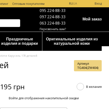
RU
UA
Вход
ипинг
Оптовым покупателям
095 224-88-33
097 224-88-33
Мой заказ
063 224-88-33
Перезвонить вам?
Праздничные
Оригинальные изделия из
изделия и подарки
натуральной кожи
time Карусель 178 деталей
лей
Артикул
TG404(ZW404)
195 грн
В желания
%
Войти
для отображения накопительной скидки