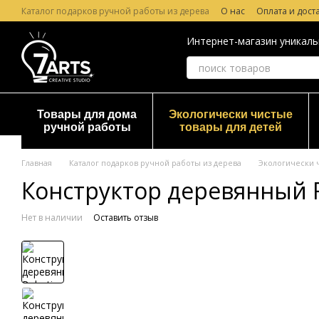
Перейти к основному контенту
Каталог подарков ручной работы из дерева
О нас
Оплата и дост
Лазерная гравировка по дереву
Гарантия и Возврат
Отзывы о
Интернет-магазин уникаль
Товары для дома
Экологически чистые
ручной работы
товары для детей
Главная
Каталог подарков ручной работы из дерева
Экологически 
Конструктор деревянный R
Нет в наличии
Оставить отзыв