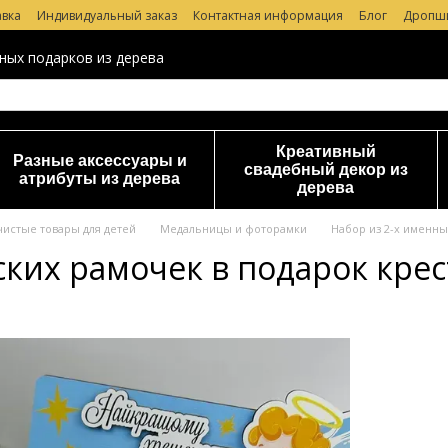
авка
Индивидуальный заказ
Контактная информация
Блог
Дропш
 магазине
ных подарков из дерева
Креативный
Разные аксессуары и
свадебный декор из
атрибуты из дерева
дерева
чистые товары для детей
Медальницы и фоторамки
Набор из 2-х именны
ских рамочек в подарок кре