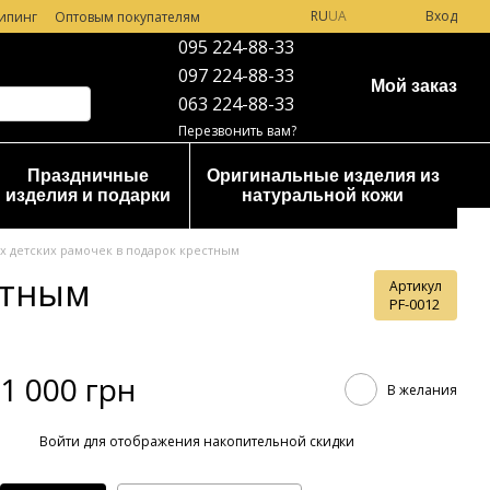
RU
UA
Вход
ипинг
Оптовым покупателям
095 224-88-33
097 224-88-33
Мой заказ
063 224-88-33
Перезвонить вам?
Праздничные
Оригинальные изделия из
изделия и подарки
натуральной кожи
х детских рамочек в подарок крестным
стным
Артикул
PF-0012
1 000 грн
В желания
%
Войти
для отображения накопительной скидки