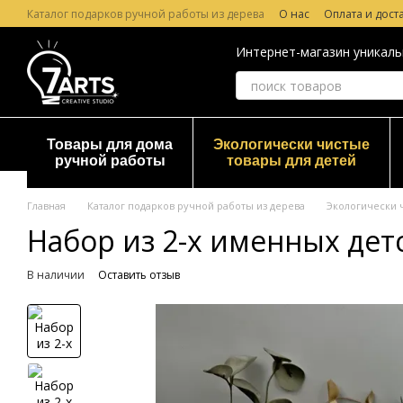
Перейти к основному контенту
Каталог подарков ручной работы из дерева
О нас
Оплата и дост
Лазерная гравировка по дереву
Гарантия и Возврат
Отзывы о
Интернет-магазин уникаль
Товары для дома
Экологически чистые
ручной работы
товары для детей
Главная
Каталог подарков ручной работы из дерева
Экологически 
Набор из 2-х именных дет
В наличии
Оставить отзыв