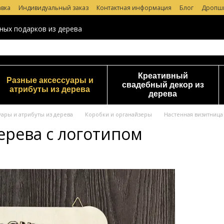
авка
Индивидуальный заказ
Контактная информация
Блог
Дропш
 магазине
ных подарков из дерева
Креативный
Разные аксессуары и
свадебный декор из
атрибуты из дерева
дерева
уары и атрибуты из дерева
Коробки и органайзеры
Настенная визитница 
ерева с логотипом