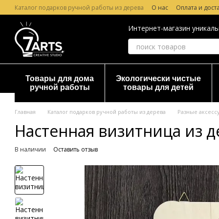
Перейти к основному контенту
Каталог подарков ручной работы из дерева
О нас
Оплата и дост
Лазерная гравировка по дереву
Гарантия и Возврат
Отзывы о
Интернет-магазин уникаль
Товары для дома
Экологически чистые
ручной работы
товары для детей
Главная
Каталог подарков ручной работы из дерева
Разные аксесс
Настенная визитница из д
В наличии
Оставить отзыв