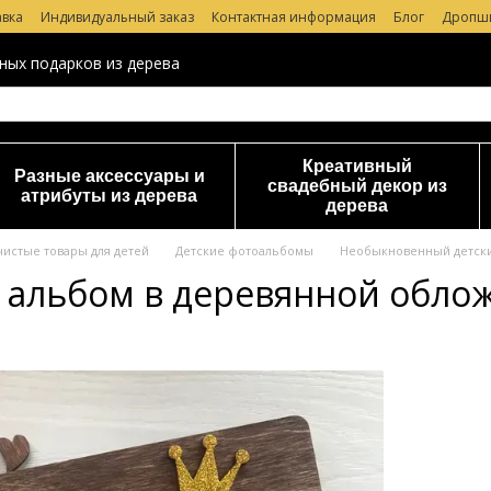
авка
Индивидуальный заказ
Контактная информация
Блог
Дропш
 магазине
ных подарков из дерева
Креативный
Разные аксессуары и
свадебный декор из
атрибуты из дерева
дерева
чистые товары для детей
Детские фотоальбомы
Необыкновенный детский
альбом в деревянной обложк