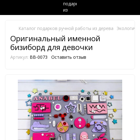
Каталог подарков ручной работы из дерева
Экологиче
Оригинальный именной
бизиборд для девочки
Артикул:
BB-0073
Оставить отзыв