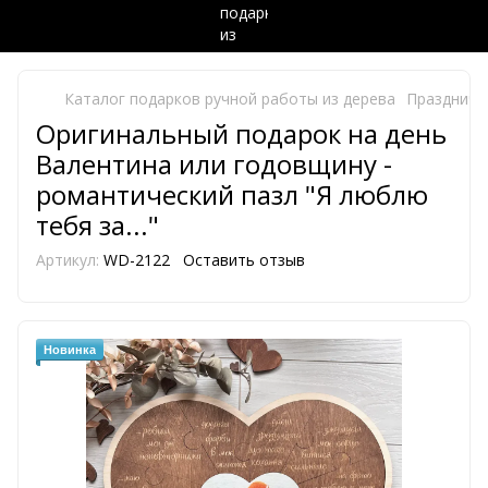
Каталог подарков ручной работы из дерева
Праздничн
Оригинальный подарок на день
Валентина или годовщину -
романтический пазл "Я люблю
тебя за..."
Артикул:
WD-2122
Оставить отзыв
Новинка