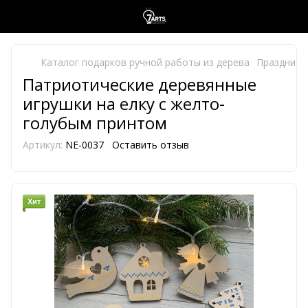
Каталог подарков ручной работы из дерева
Праздничн
Патриотические деревянные
игрушки на елку с желто-
голубым принтом
Артикул:
NE-0037
Оставить отзыв
Хит