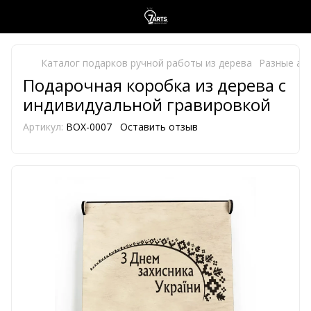
Каталог подарков ручной работы из дерева
Разные акс
Подарочная коробка из дерева с
индивидуальной гравировкой
Артикул:
BOX-0007
Оставить отзыв