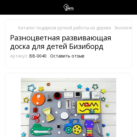
Каталог подарков ручной работы из дерева
Экологиче
Разноцветная развивающая
доска для детей Бизиборд
Артикул:
BB-0040
Оставить отзыв