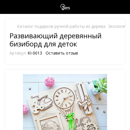
Каталог подарков ручной работы из дерева
Экологиче
Развивающий деревянный
бизиборд для деток
Артикул:
KI-0013
Оставить отзыв