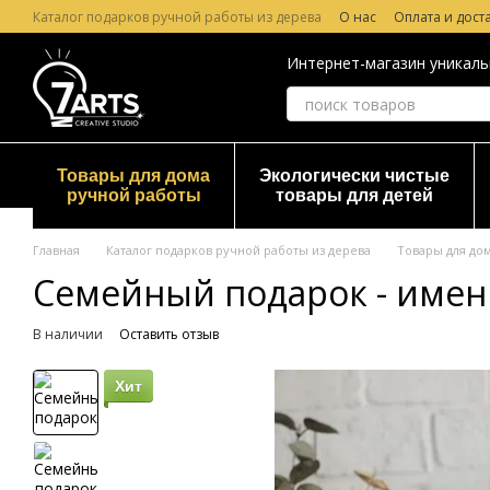
Перейти к основному контенту
Каталог подарков ручной работы из дерева
О нас
Оплата и дост
Лазерная гравировка по дереву
Гарантия и Возврат
Отзывы о
Интернет-магазин уникаль
Товары для дома
Экологически чистые
ручной работы
товары для детей
Главная
Каталог подарков ручной работы из дерева
Товары для до
Семейный подарок - имен
В наличии
Оставить отзыв
Хит