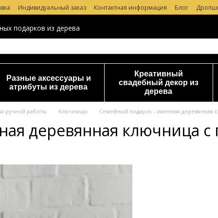
авка
Индивидуальный заказ
Контактная информация
Блог
Дропш
 магазине
ных подарков из дерева
Креативный
Разные аксессуары и
свадебный декор из
атрибуты из дерева
дерева
ма ручной работы
Ключницы
Семейный подарок - именная деревянная 
ная деревянная ключница с