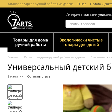
Перейти к основному контенту
Каталог подарков ручной работы из дерева
О нас
Оплата и дост
Лазерная гравировка по дереву
Гарантия и Возврат
Отзывы о
Интернет-магазин уникаль
Товары для дома
Экологически чистые
ручной работы
товары для детей
Главная
Каталог подарков ручной работы из дерева
Экологически 
Универсальный детский б
В наличии
Оставить отзыв