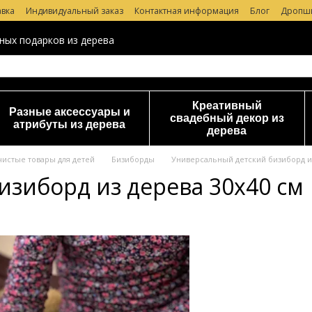
авка
Индивидуальный заказ
Контактная информация
Блог
Дропш
 магазине
ных подарков из дерева
Креативный
Разные аксессуары и
свадебный декор из
атрибуты из дерева
дерева
чистые товары для детей
Бизиборды
Универсальный детский бизиборд из
изиборд из дерева 30х40 см