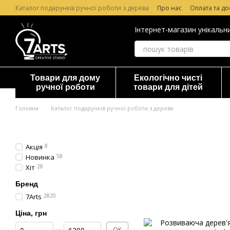
Перейти до основного контенту
Каталог подарунків ручної роботи з дерева
Про нас
Оплата та до
Лазерне гравірування по дереву
Гарантія та повернення
Відг
Інтернет-магазин унікальн
Товари для дому
Екологічно чисті
ручної роботи
товари для дітей
Головна
Каталог подарунків ручної роботи з дерева
Акція
8
Новинка
58
Хіт
28
Бренд
7Arts
2820
Ціна, грн
Від Ціна, грн
До Ціна, грн
ОК