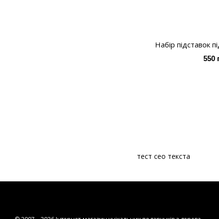
Набір підставок п
550 
тест сео текста