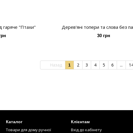
ід гаряче "Птахи"
Дерев'яні топери та слова без п
грн
30 грн
Назад
2
3
4
5
6
...
1
1
Каталог
Клієнтам
Товари для дому ручної
Вхід до кабінету