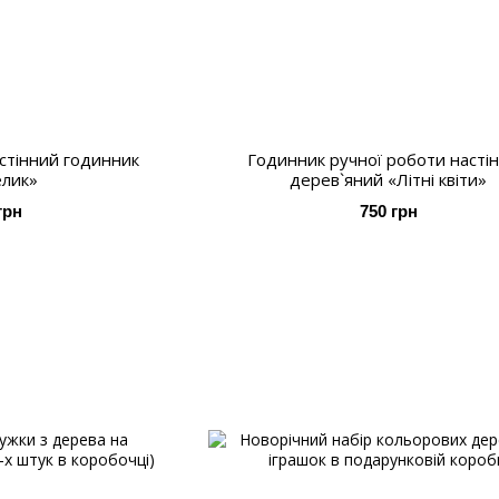
стінний годинник
Годинник ручної роботи насті
лик»
дерев`яний «Літні квіти»
грн
750 грн