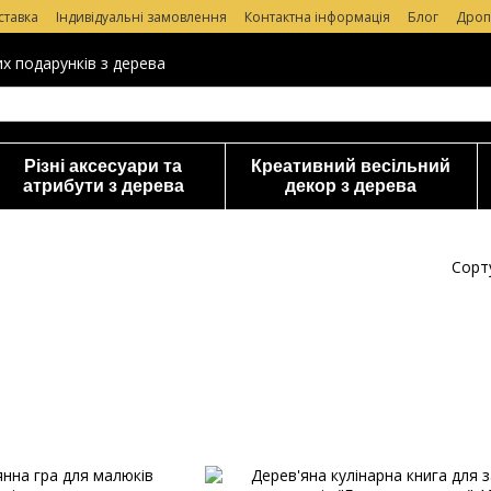
ставка
Індивідуальні замовлення
Контактна інформація
Блог
Дроп
уки про магазин
их подарунків з дерева
Різні аксесуари та
Креативний весільний
атрибути з дерева
декор з дерева
Сорт