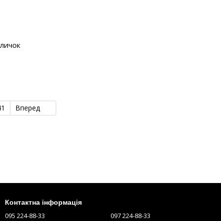
аличок
41
Вперед
Контактна інформація
095 224-88-33
097 224-88-33