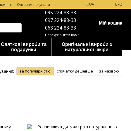
RU
UA
Вхід
шипінг
Оптовим покупцям
095 224-88-33
097 224-88-33
Мій кошик
063 224-88-33
Передзвонити вам?
Святкові вироби та
Оригінальні вироби з
подарунки
натуральної шкіри
ування:
за популярністю
спочатку дешевше
за назвою