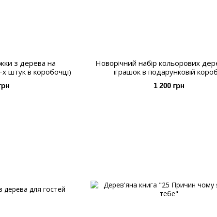
ужки з дерева на
Новорічний набір кольорових дер
-х штук в коробочці)
іграшок в подарунковій короб
грн
1 200 грн