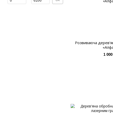
Розвиваюча дерев'ян
«Алфа
1 000