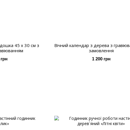
дошка 45 х 30 см з
Вічний календар з дерева з гравію
авіюванням
замовлення
 грн
1 200 грн