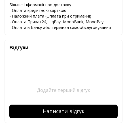
Більше інформації про доставку
- Оплата кредитною карткою
-
Наложний
плата
(
Оплата
при
отриманні
)
-
Оплата
Приват24
,
LiqPay,
MonoBank, MonoPay
-
Оплата
в
банку
або
термінал
самообслуговування
Відгуки
Додайте перший відгук
Написати відгук