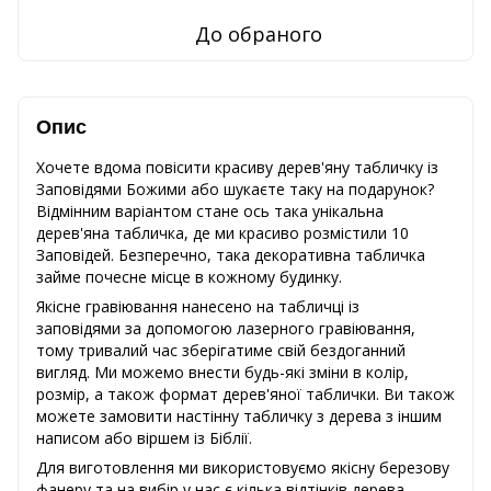
До обраного
Опис
Хочете вдома повісити красиву дерев'яну табличку із
Заповідями Божими або шукаєте таку на подарунок?
Відмінним варіантом стане ось така унікальна
дерев'яна табличка, де ми красиво розмістили 10
Заповідей. Безперечно, така декоративна табличка
займе почесне місце в кожному будинку.
Якісне гравіювання нанесено на табличці із
заповідями за допомогою лазерного гравіювання,
тому тривалий час зберігатиме свій бездоганний
вигляд. Ми можемо внести будь-які зміни в колір,
розмір, а також формат дерев'яної таблички. Ви також
можете замовити настінну табличку з дерева з іншим
написом або віршем із Біблії.
Для виготовлення ми використовуємо якісну березову
фанеру та на вибір у нас є кілька відтінків дерева.