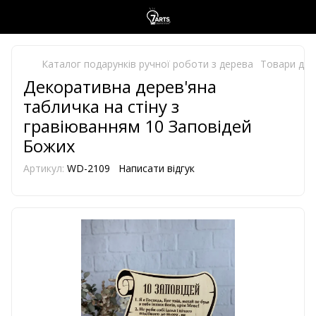
Каталог подарунків ручної роботи з дерева
Товари для
Декоративна дерев'яна
табличка на стіну з
гравіюванням 10 Заповідей
Божих
Артикул:
WD-2109
Написати відгук