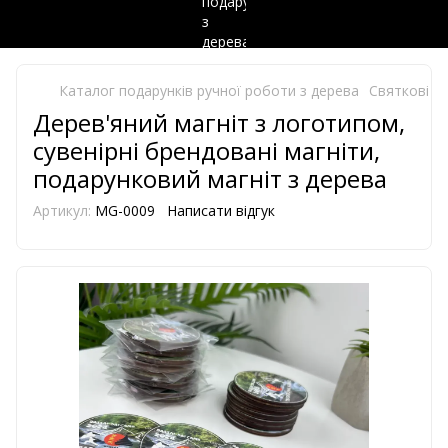
Каталог подарунків ручної роботи з дерева
Святкові в
Дерев'яний магніт з логотипом,
сувенірні брендовані магніти,
подарунковий магніт з дерева
Артикул:
MG-0009
Написати відгук