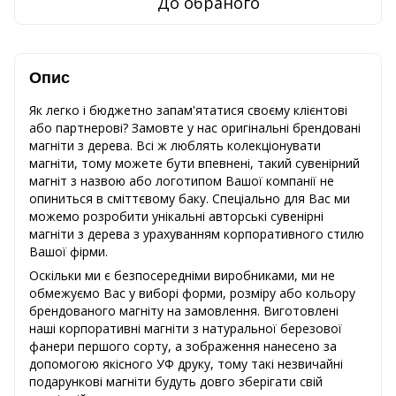
До обраного
Опис
Як легко і бюджетно запам'ятатися своєму клієнтові
або партнерові? Замовте у нас оригінальні брендовані
магніти з дерева. Всі ж люблять колекціонувати
магніти, тому можете бути впевнені, такий сувенірний
магніт з назвою або логотипом Вашої компанії не
опиниться в сміттєвому баку. Спеціально для Вас ми
можемо розробити унікальні авторські сувенірні
магніти з дерева з урахуванням корпоративного стилю
Вашої фірми.
Оскільки ми є безпосередніми виробниками, ми не
обмежуємо Вас у виборі форми, розміру або кольору
брендованого магніту на замовлення. Виготовлені
наші корпоративні магніти з натуральної березової
фанери першого сорту, а зображення нанесено за
допомогою якісного УФ друку, тому такі незвичайні
подарункові магніти будуть довго зберігати свій