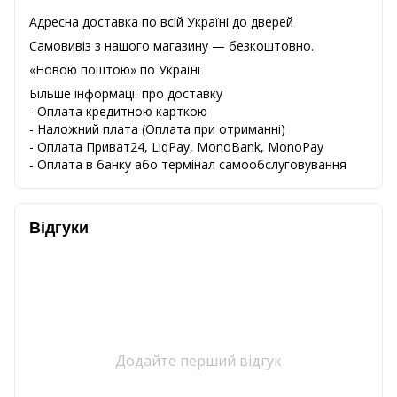
Адресна доставка по всій Україні до дверей
Самовивіз з нашого магазину — безкоштовно.
«Новою поштою» по Україні
Більше інформації про доставку
- Оплата кредитною карткою
-
Наложний
плата
(
Оплата
при
отриманні
)
-
Оплата
Приват24
,
LiqPay,
MonoBank, MonoPay
-
Оплата
в
банку
або
термінал
самообслуговування
Відгуки
Додайте перший відгук