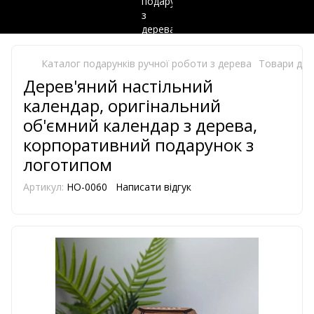
Каталог подарунків ручної роботи з дерева
Товари для
Дерев'яний настільний
календар, оригінальний
об'ємний календар з дерева,
корпоративний подарунок з
логотипом
Артикул:
HO-0060
Написати відгук