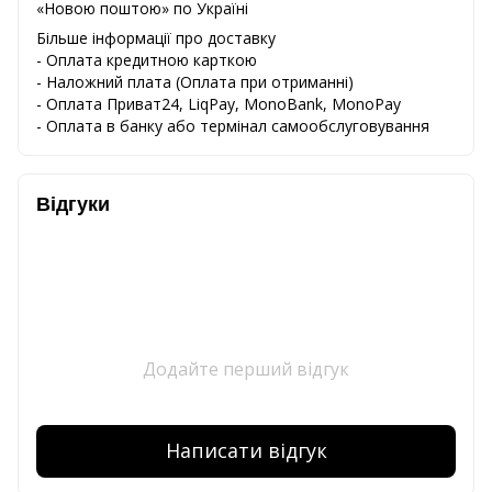
«Новою поштою» по Україні
Більше інформації про доставку
- Оплата кредитною карткою
-
Наложний
плата
(
Оплата
при
отриманні
)
-
Оплата
Приват24
,
LiqPay,
MonoBank, MonoPay
-
Оплата
в
банку
або
термінал
самообслуговування
Відгуки
Додайте перший відгук
Написати відгук