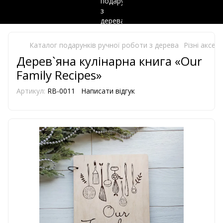
Каталог подарунків ручної роботи з дерева
Різні аксес
Дерев`яна кулінарна книга «Our
Family Recipes»
Артикул:
RB-0011
Написати відгук