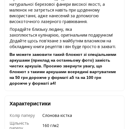
натуральної березової фанери високої якості, а
малюнок не затреться навіть при щоденному
використанні, адже нанесений за допомогою
високоточного лазерного гравіювання.
Порадуйте близьку людину, яка
захоплюється кулінарією, оригінальним подарунком!
Додайте щось пов'язане з майбутнім власником на
обкладинку книги рецептів і він буде просто в захваті.
Ви можете замовити такий блокнот зі спеціальними
аркушами (приклад на останньому фото) замість
чистих аркушів. Просимо звернути увагу, що
блокнот з такими аркушами всередині вартуватиме
на 50 грн дорожче у форматі а5 та на 100 грн
дорожче у форматі а4!
Характеристики
Колір паперу
Слонова кістка
Щільність
160 г/м2
паперу