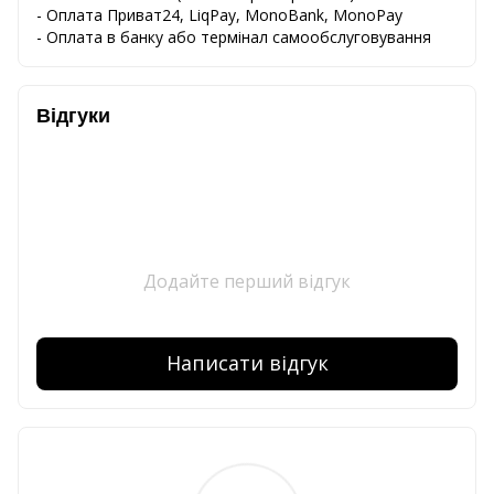
-
Оплата
Приват24
,
LiqPay,
MonoBank, MonoPay
-
Оплата
в
банку
або
термінал
самообслуговування
Відгуки
Додайте перший відгук
Написати відгук